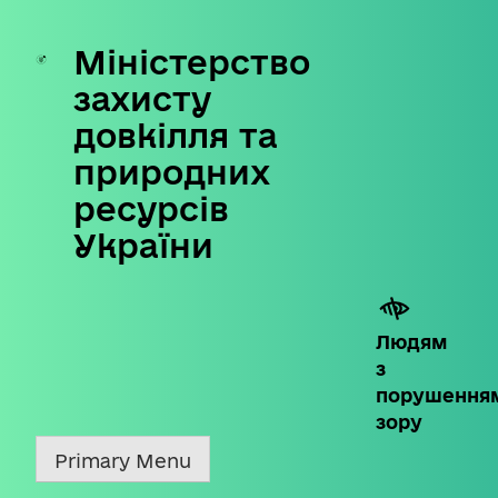
Міністерство
Skip
to
захисту
content
довкілля та
природних
ресурсів
України
Людям
з
порушення
зору
Primary Menu