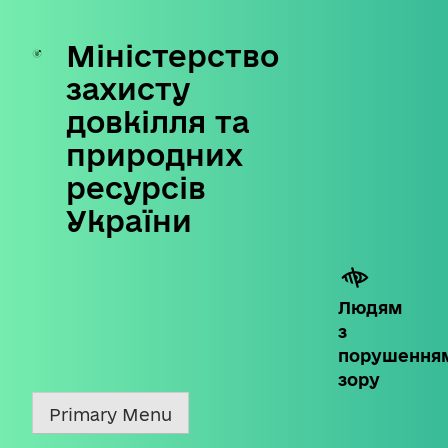
Міністерство
Skip
to
захисту
content
довкілля та
природних
ресурсів
України
Людям
з
порушення
зору
Primary Menu