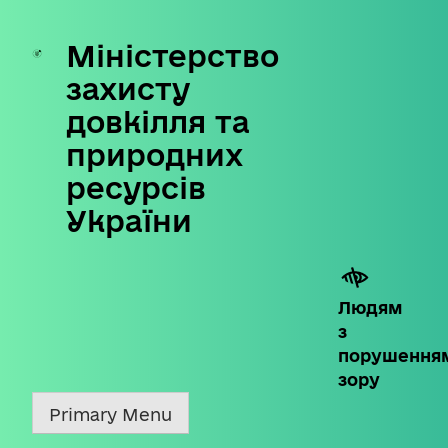
Міністерство
Skip
to
захисту
content
довкілля та
природних
ресурсів
України
Людям
з
порушення
зору
Primary Menu