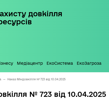
ахисту довкілля
ресурсів
ізнесу
Медіацентр
ЕкоСистема
ЕкоЗагроза
а
—
Наказ Міндовкілля № 723 від 10.04.2025
вкілля № 723 від 10.04.2025