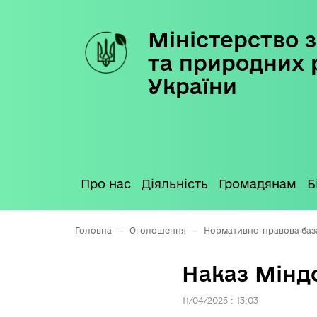
Міністерство з
Skip
to
та природних 
content
України
Про нас
Діяльність
Громадянам
Б
Головна
—
Оголошення
—
Нормативно-правова баз
Наказ Міндо
11/04/2025 : 13:03