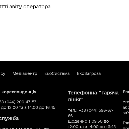
тті звіту оператора
есу
Медіацентр
ЕкоСистема
ЕкоЗагроза
а кореспонденція
Ел
Телефонна “гаряча
лінія”
+38 (044) 200-47-53
ema
 до 12.00 та з 14.00 до 16.45
аб
тел.: +38 (044) 596-67-
зв`
66
служба
щоденно з 09:30 до
Гр
12:00 та з 14:00 до 16:45
пр