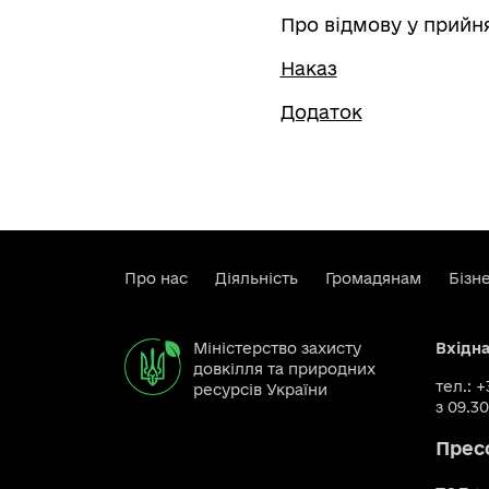
Про відмову у прийня
Наказ
Додаток
Про нас
Діяльність
Громадянам
Бізн
Міністерство захисту
Вхідн
довкілля та природних
тел.: 
ресурсів України
з 09.30
Прес