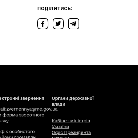
ПОДІЛИТИСЬ:
ектронні звернення
Органи державної
влади
il:
zvernennya@me.gov.ua
о
форма зворотного
язку
Кабінет міністрів
України
афік особистого
Офіс Президента
ийому громадян