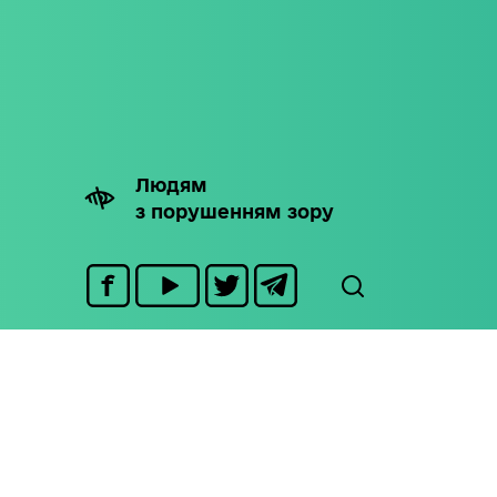
Людям
з порушенням зору