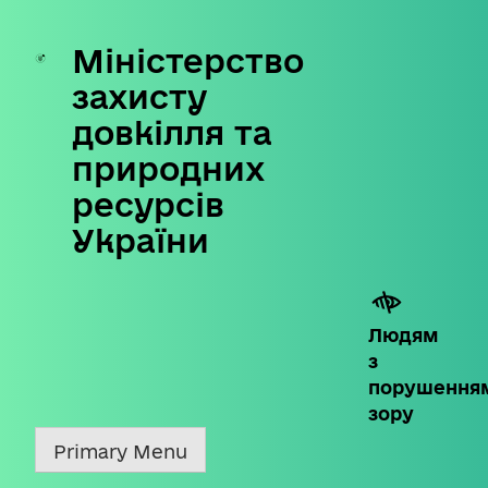
Міністерство
Skip
to
захисту
content
довкілля та
природних
ресурсів
України
Людям
з
порушення
зору
Primary Menu