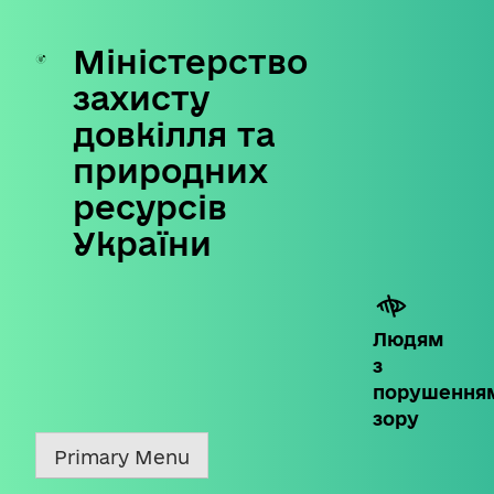
Міністерство
Skip
to
захисту
content
довкілля та
природних
ресурсів
України
Людям
з
порушення
зору
Primary Menu