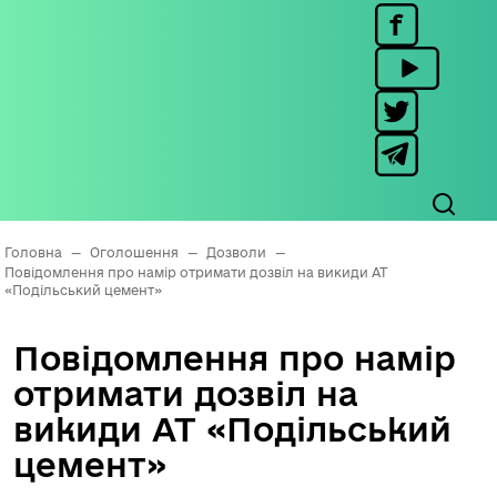
Головна
—
Оголошення
—
Дозволи
—
Повідомлення про намір отримати дозвіл на викиди АТ
«Подільський цемент»
Повідомлення про намір
отримати дозвіл на
викиди АТ «Подільський
цемент»