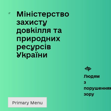
Міністерство
Skip
to
захисту
content
довкілля та
природних
ресурсів
України
Людям
з
порушення
зору
Primary Menu