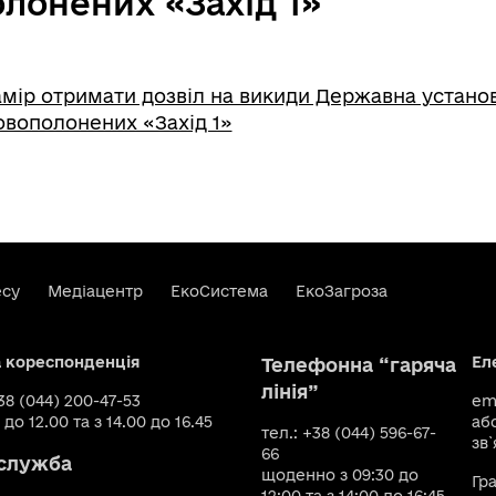
лонених «Захід 1»
мір отримати дозвіл на викиди Державна установ
овополонених «Захід 1»
есу
Медіацентр
ЕкоСистема
ЕкоЗагроза
а кореспонденція
Ел
Телефонна “гаряча
лінія”
+38 (044) 200-47-53
ema
 до 12.00 та з 14.00 до 16.45
аб
тел.: +38 (044) 596-67-
зв`
66
служба
щоденно з 09:30 до
Гр