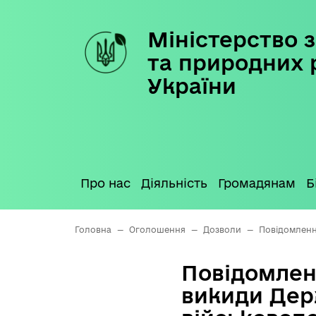
Міністерство з
Skip
to
та природних 
content
України
Про нас
Діяльність
Громадянам
Б
Головна
—
Оголошення
—
Дозволи
—
Повідомленн
Повідомлен
викиди Дер