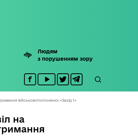
Людям
з порушенням зору
тримання військовополонених «Захід 1»
іл на
 тримання