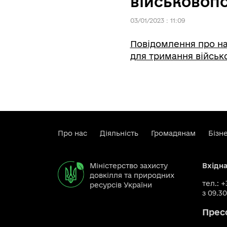
військовопо
03/01/2023 : 11:09
Повідомлення про на
для тримання військ
Про нас
Діяльність
Громадянам
Бізн
Міністерство захисту
Вхідн
довкілля та природних
тел.: 
ресурсів України
з 09.30
Прес