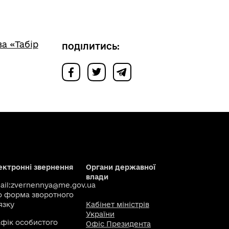
а «Табір
ПОДІЛИТИСЬ:
ектронні звернення
Органи державної
влади
il:
zvernennya@me.gov.ua
о
форма зворотного
язку
Кабінет міністрів
України
афік особистого
Офіс Президента