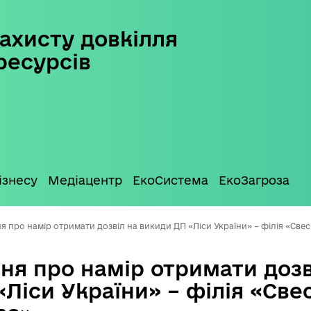
ахисту довкілля
ресурсів
ізнесу
Медіацентр
ЕкоСистема
ЕкоЗагроза
 про намір отримати дозвіл на викиди ДП «Ліси України» – філія «Све
ня про намір отримати дозв
Ліси України» – філія «Све