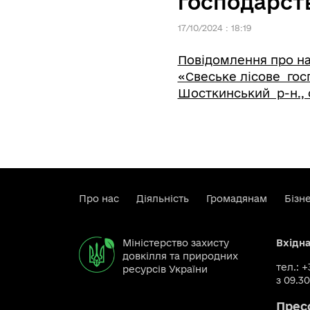
господарст
17/10/2024 : 18:19
Повідомлення про на
«Свеське лісове гос
Шосткинський р-н., с
Про нас
Діяльність
Громадянам
Бізн
Міністерство захисту
Вхідн
довкілля та природних
тел.: 
ресурсів України
з 09.30
Прес