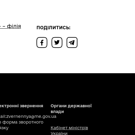
 – філія
ПОДІЛИТИСЬ:
ектронні звернення
Органи державної
влади
il:
zvernennya@me.gov.ua
о
форма зворотного
язку
Кабінет міністрів
України