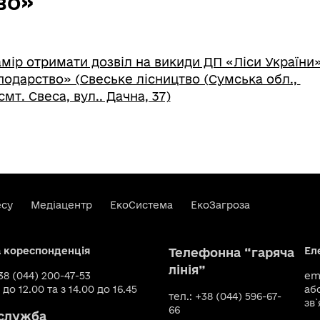
во»
мір отримати дозвіл на викиди ДП «Ліси України»
подарство» (Свеське лісництво (Сумська обл.,
мт. Свеса, вул.. Дачна, 37)
есу
Медіацентр
ЕкоСистема
ЕкоЗагроза
а кореспонденція
Ел
Телефонна “гаряча
лінія”
+38 (044) 200-47-53
ema
 до 12.00 та з 14.00 до 16.45
аб
тел.: +38 (044) 596-67-
зв`
66
служба