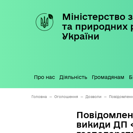
Міністерство з
Skip
to
та природних 
content
України
Про нас
Діяльність
Громадянам
Б
Головна
—
Оголошення
—
Дозволи
—
Повідомлення
Повідомлен
викиди ДП «