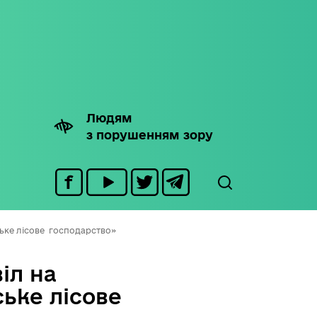
Людям
з порушенням зору
ське лісове господарство»
іл на
ське лісове