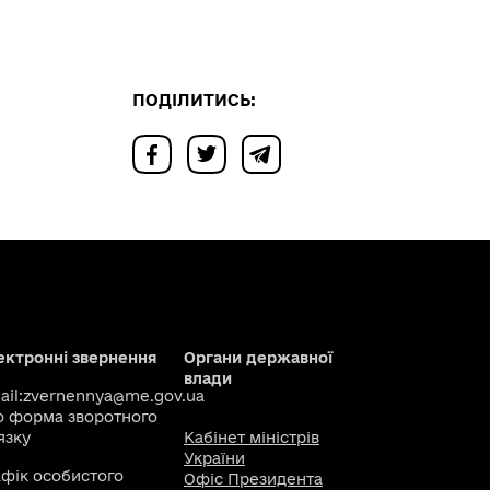
ПОДІЛИТИСЬ:
ектронні звернення
Органи державної
влади
il:
zvernennya@me.gov.ua
о
форма зворотного
язку
Кабінет міністрів
України
афік особистого
Офіс Президента