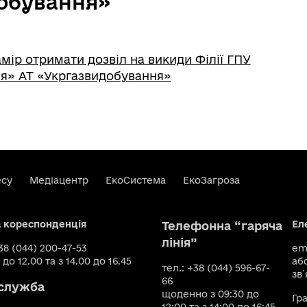
обування»
мір отримати дозвіл на викиди Філії ГПУ
я» АТ «Укргазвидобування»
есу
Медіацентр
ЕкоСистема
ЕкоЗагроза
а кореспонденція
Ел
Телефонна “гаряча
лінія”
+38 (044) 200-47-53
ema
 до 12.00 та з 14.00 до 16.45
аб
тел.: +38 (044) 596-67-
зв`
66
служба
щоденно з 09:30 до
Гр