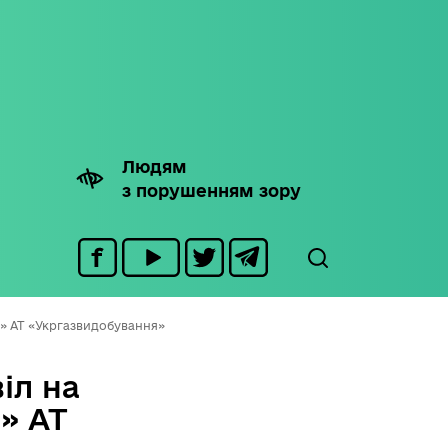
Людям
з порушенням зору
я» АТ «Укргазвидобування»
іл на
» АТ