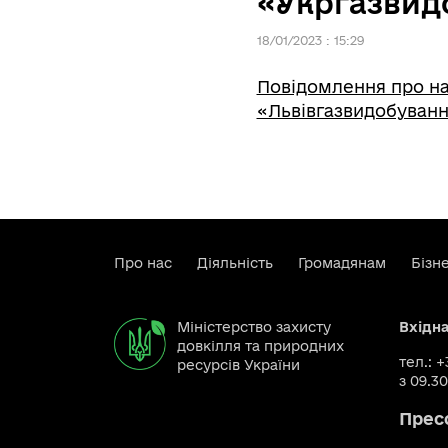
«Укргазвид
18/01/2023 : 15:29
Повідомлення про на
«Львівгазвидобуванн
Про нас
Діяльність
Громадянам
Бізн
Міністерство захисту
Вхідн
довкілля та природних
тел.: 
ресурсів України
з 09.30
Прес