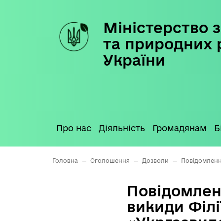
Міністерство з
Skip
to
та природних 
content
України
Про нас
Діяльність
Громадянам
Б
Головна
—
Оголошення
—
Дозволи
—
Повідомлення
Повідомлен
викиди Філі