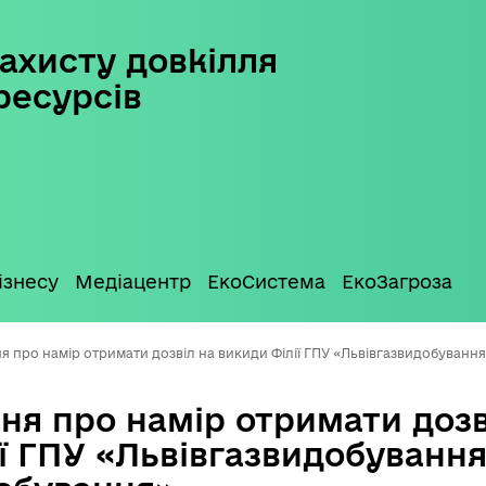
ахисту довкілля
ресурсів
ізнесу
Медіацентр
ЕкоСистема
ЕкоЗагроза
 про намір отримати дозвіл на викиди Філії ГПУ «Львівгазвидобуванн
ня про намір отримати дозв
ї ГПУ «Львівгазвидобування