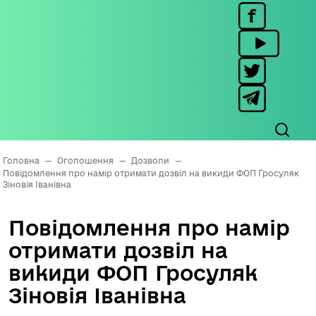
Головна
—
Оголошення
—
Дозволи
—
Повідомлення про намір отримати дозвіл на викиди ФОП Гросуляк
Зіновія Іванівна
Повідомлення про намір
отримати дозвіл на
викиди ФОП Гросуляк
Зіновія Іванівна