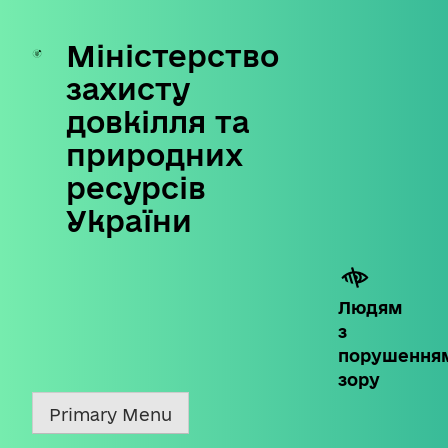
Міністерство
Skip
to
захисту
content
довкілля та
природних
ресурсів
України
Людям
з
порушення
зору
Primary Menu