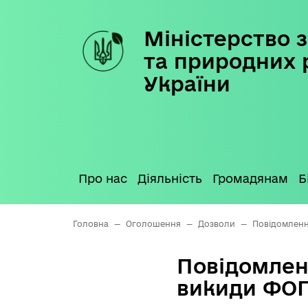
Міністерство з
Skip
to
та природних 
content
України
Про нас
Діяльність
Громадянам
Б
Головна
—
Оголошення
—
Дозволи
—
Повідомленн
Повідомлен
викиди ФОП