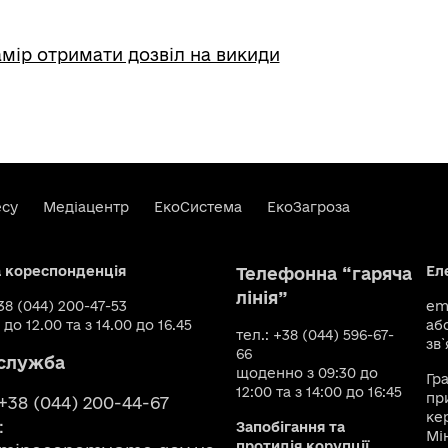
мір отримати дозвіл на викиди
есу
Медіацентр
ЕкоСистема
ЕкоЗагроза
а кореспонденція
Ел
Телефонна “гаряча
лінія”
+38 (044) 200-47-53
ema
 до 12.00 та з 14.00 до 16.45
аб
тел.: +38 (044) 596-67-
зв`
66
служба
щоденно з 09:30 до
Гр
12:00 та з 14:00 до 16:45
пр
 +38 (044) 200-44-67
ке
:
Запобігання та
Мі
протидія корупції