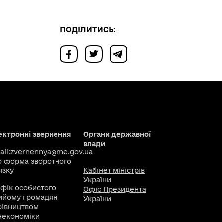
ПОДІЛИТИСЬ:
ектронні звернення
Органи державної
влади
il:
zvernennya@me.gov.ua
о
форма зворотного
язку
Кабінет міністрів
України
афік особистого
Офіс Президента
ийому громадян
України
рівництвом
некономіки