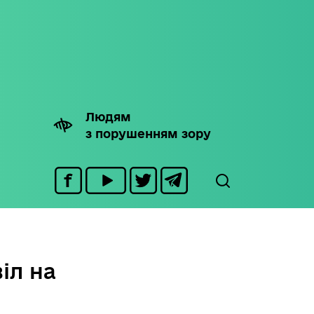
Людям
з порушенням зору
іл на