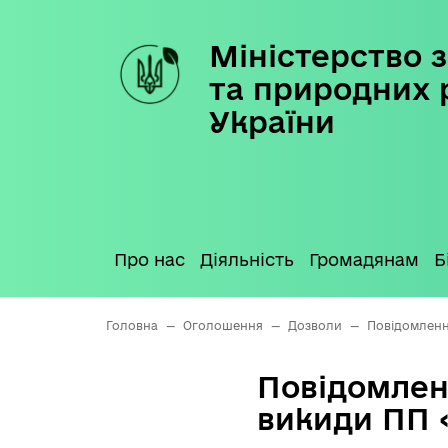
Міністерство з
Skip
to
та природних 
content
України
Про нас
Діяльність
Громадянам
Б
Головна
—
Оголошення
—
Дозволи
—
Повідомленн
Повідомлен
викиди ПП