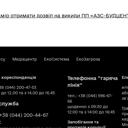
амір отримати дозвіл на викиди ПП «АЗС-БУДЦЕН
есу
Медіацентр
ЕкоСистема
ЕкоЗагроза
а кореспонденція
Ел
Телефонна “гаряча
лінія”
+38 (044) 200-47-53
ema
 до 12.00 та з 14.00 до 16.45
аб
тел.: +38 (044) 596-67-
зв`
66
служба
щоденно з 09:30 до
Гр
12:00 та з 14:00 до 16:45
пр
 +38 (044) 200-44-67
ке
:
Запобігання та
Мі
протидія корупції