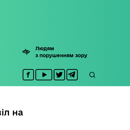
Людям
з порушенням зору
іл на