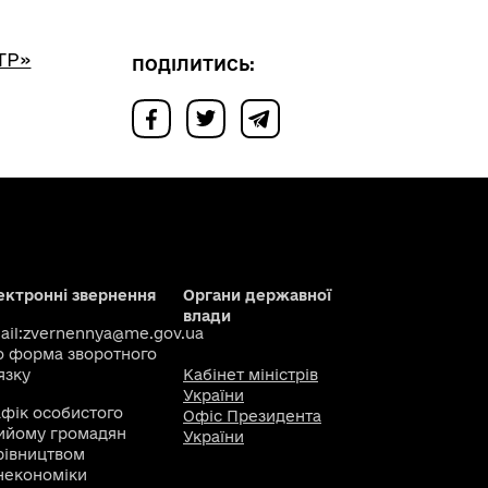
ТР»
ПОДІЛИТИСЬ:
ектронні звернення
Органи державної
влади
il:
zvernennya@me.gov.ua
о
форма зворотного
язку
Кабінет міністрів
України
афік особистого
Офіс Президента
ийому громадян
України
рівництвом
некономіки