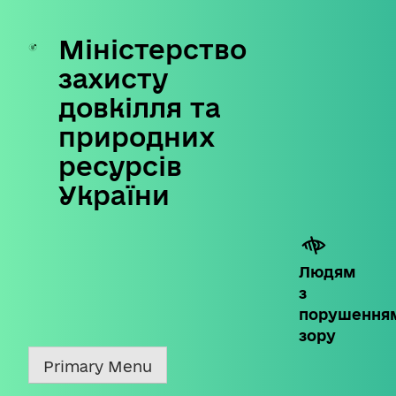
Міністерство
Skip
to
захисту
content
довкілля та
природних
ресурсів
України
Людям
з
порушення
зору
Primary Menu