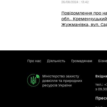
26/08/2024 : 13:42
Повідомлення про на
обл., Кременчуцький
Жужманівка, вул. Сад
Про нас
Діяльність
Громадянам
Бізн
Міністерство захисту
Вхідн
довкілля та природних
тел.: 
ресурсів України
з 09.30
Прес