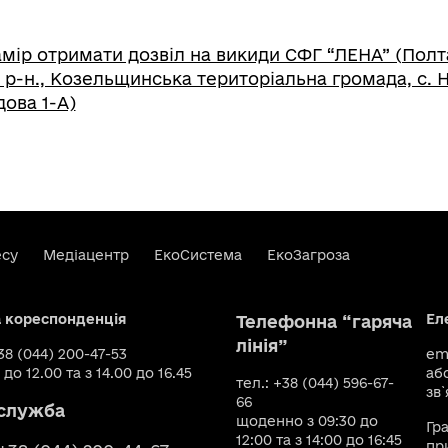
мір отримати дозвіл на викиди СФГ “ЛЕНА” (Полт
 р-н., Козельщинська територіальна громада, с.
ова 1-А)
есу
Медіацентр
ЕкоСистема
ЕкоЗагроза
а кореспонденція
Ел
Телефонна “гаряча
лінія”
+38 (044) 200-47-53
ema
 до 12.00 та з 14.00 до 16.45
аб
тел.: +38 (044) 596-67-
зв`
66
служба
щоденно з 09:30 до
Гр
12:00 та з 14:00 до 16:45
пр