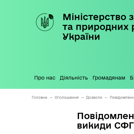
Міністерство з
Skip
to
та природних 
content
України
Про нас
Діяльність
Громадянам
Б
Головна
—
Оголошення
—
Дозволи
—
Повідомленн
Повідомлен
викиди СФГ