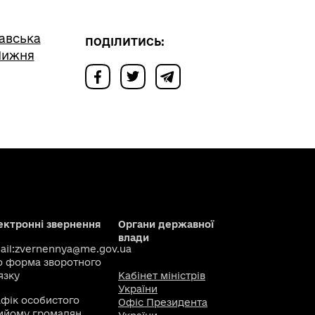
авська
ПОДІЛИТИСЬ:
 Нижня
ектронні звернення
Органи державної
влади
il:
zvernennya@me.gov.ua
о
форма зворотного
язку
Кабінет міністрів
України
афік особистого
Офіс Президента
ийому громадян