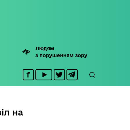
Людям
з порушенням зору
іл на