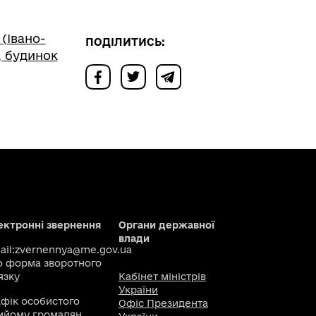
(Івано-
ПОДІЛИТИСЬ:
, будинок
ектронні звернення
Органи державної
влади
il:
zvernennya@me.gov.ua
о
форма зворотного
язку
Кабінет міністрів
України
афік особистого
Офіс Президента
ийому громадян