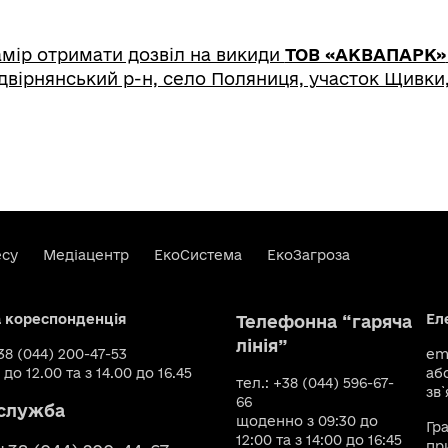
мір отримати дозвіл на викиди
ТОВ «АКВАПАРК»
адвірнянський р-н, село Поляниця, участок Щивки
есу
Медіацентр
ЕкоСистема
ЕкоЗагроза
а кореспонденція
Ел
Телефонна “гаряча
лінія”
+38 (044) 200-47-53
ema
 до 12.00 та з 14.00 до 16.45
аб
тел.: +38 (044) 596-67-
зв`
66
служба
щоденно з 09:30 до
Гр
12:00 та з 14:00 до 16:45
пр