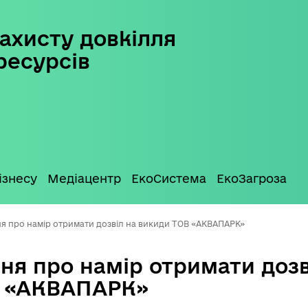
ахисту довкілля
ресурсів
ізнесу
Медіацентр
ЕкоСистема
ЕкоЗагроза
я про намір отримати дозвіл на викиди ТОВ «АКВАПАРК»
ня про намір отримати дозв
В «АКВАПАРК»