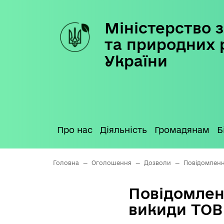
Міністерство з
Skip
to
та природних 
content
України
Про нас
Діяльність
Громадянам
Б
Головна
—
Оголошення
—
Дозволи
—
Повідомленн
Повідомлен
викиди ТО