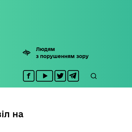
Людям
з порушенням зору
іл на