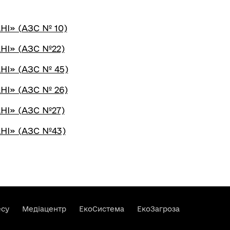
І» (АЗС № 10)
І» (АЗС №22)
І» (АЗС № 45)
І» (АЗС № 26)
І» (АЗС №27)
І» (АЗС №43)
есу
Медіацентр
ЕкоСистема
ЕкоЗагроза