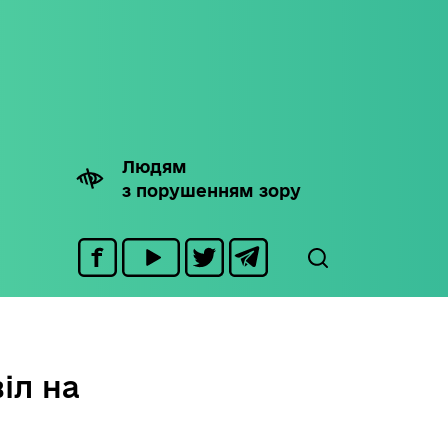
Людям
з порушенням зору
іл на