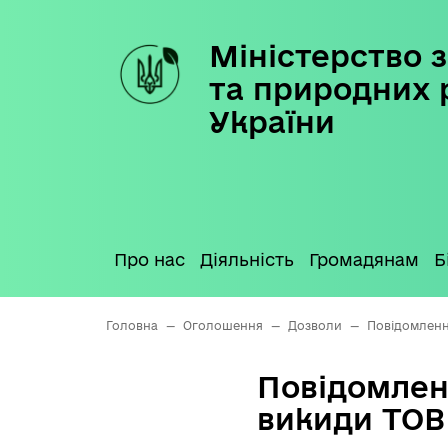
Міністерство з
Skip
to
та природних 
content
України
Про нас
Діяльність
Громадянам
Б
Головна
—
Оголошення
—
Дозволи
—
Повідомленн
Повідомлен
викиди ТО