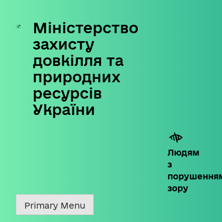
Міністерство
Skip
to
захисту
content
довкілля та
природних
ресурсів
України
Людям
з
порушення
зору
Primary Menu