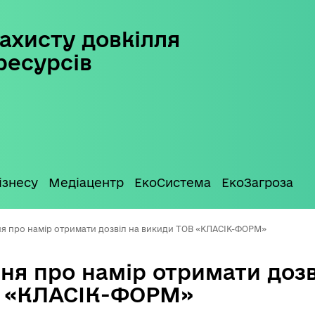
ахисту довкілля
ресурсів
ізнесу
Медіацентр
ЕкоСистема
ЕкоЗагроза
я про намір отримати дозвіл на викиди ТОВ «КЛАСІК-ФОРМ»
ня про намір отримати дозв
В «КЛАСІК-ФОРМ»