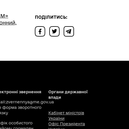
РМ»
ПОДІЛИТИСЬ:
гонний,
ектронні звернення
Органи державної
влади
il:
zvernennya@me.gov.ua
о
форма зворотного
язку
Кабінет міністрів
України
афік особистого
Офіс Президента
ийому громадян