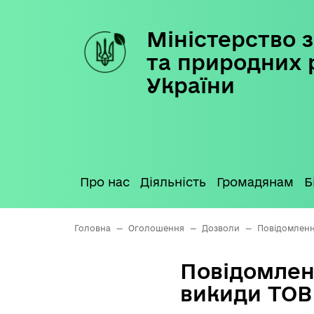
Міністерство з
Skip
to
та природних 
content
України
Про нас
Діяльність
Громадянам
Б
Головна
—
Оголошення
—
Дозволи
—
Повідомленн
Повідомлен
викиди ТО