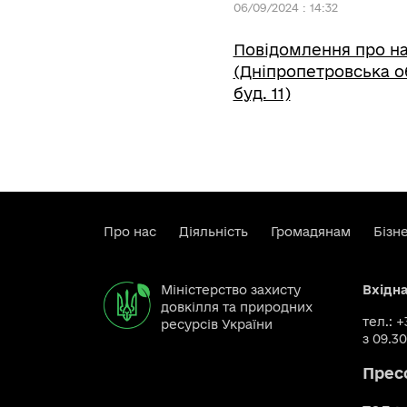
06/09/2024 : 14:32
Повідомлення про н
(Дніпропетровська об
буд. 11)
Про нас
Діяльність
Громадянам
Бізн
Міністерство захисту
Вхідн
довкілля та природних
тел.: 
ресурсів України
з 09.30
Прес