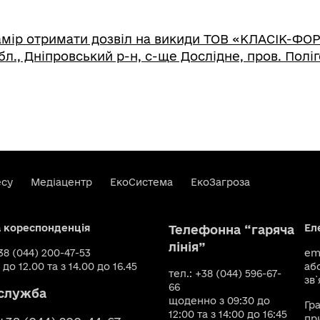
амір отримати дозвіл на викиди ТОВ «КЛАСІК-ФО
л., Дніпровський р-н, с-ще Дослідне, пров. Полі
есу
Медіацентр
ЕкоСистема
ЕкоЗагроза
а кореспонденція
Ел
Телефонна “гаряча
лінія”
+38 (044) 200-47-53
ema
 до 12.00 та з 14.00 до 16.45
аб
тел.: +38 (044) 596-67-
зв`
66
служба
щоденно з 09:30 до
Гр
12:00 та з 14:00 до 16:45
пр