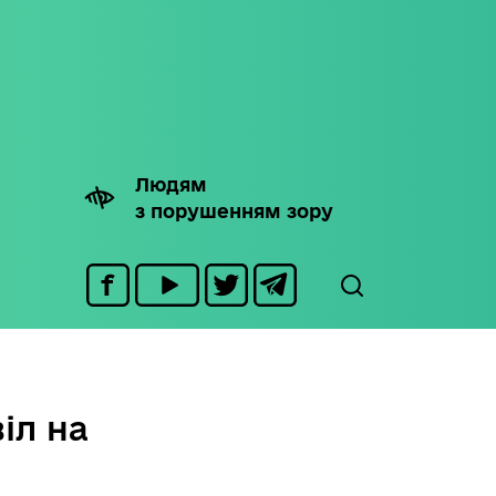
Людям
з порушенням зору
іл на