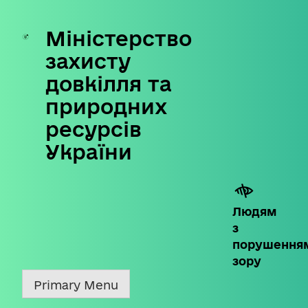
Міністерство
Skip
to
захисту
content
довкілля та
природних
ресурсів
України
Людям
з
порушення
зору
Primary Menu