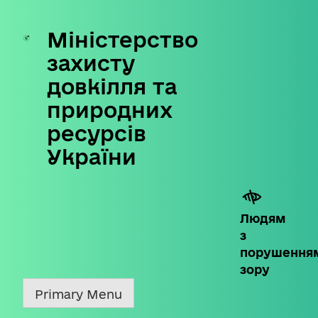
Міністерство
Skip
to
захисту
content
довкілля та
природних
ресурсів
України
Людям
з
порушення
зору
Primary Menu