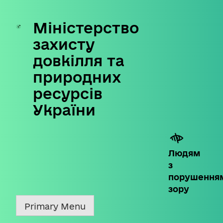
Міністерство
Skip
to
захисту
content
довкілля та
природних
ресурсів
України
Людям
з
порушення
зору
Primary Menu