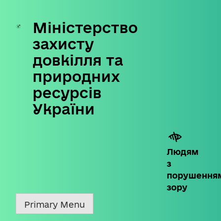
Міністерство
Skip
to
захисту
content
довкілля та
природних
ресурсів
України
Людям
з
порушення
зору
Primary Menu