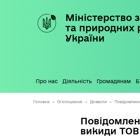
Міністерство з
Skip
to
та природних 
content
України
Про нас
Діяльність
Громадянам
Б
Головна
—
Оголошення
—
Дозволи
—
Повідомленн
Повідомлен
викиди ТОВ