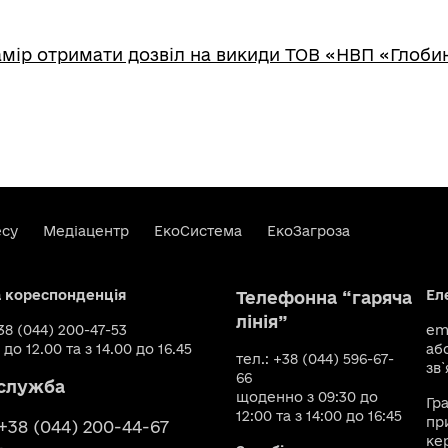
мір отримати дозвіл на викиди ТОВ «НВП «Глоби
есу
Медіацентр
ЕкоСистема
ЕкоЗагроза
а кореспонденція
Ел
Телефонна “гаряча
лінія”
+38 (044) 200-47-53
ema
 до 12.00 та з 14.00 до 16.45
аб
тел.: +38 (044) 596-67-
зв`
66
служба
щоденно з 09:30 до
Гр
12:00 та з 14:00 до 16:45
пр
 +38 (044) 200-44-67
ке