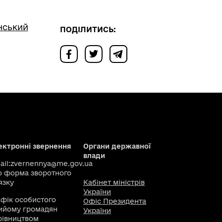
нський
ПОДІЛИТИСЬ:
ектронні звернення
Органи державної
влади
il:
zvernennya@me.gov.ua
о
форма зворотного
язку
Кабінет міністрів
України
афік особистого
Офіс Президента
ийому громадян
України
рівництвом