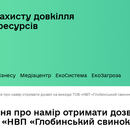
ахисту довкілля
ресурсів
ізнесу
Медіацентр
ЕкоСистема
ЕкоЗагроза
я про намір отримати дозвіл на викиди ТОВ «НВП «Глобинський свин
ня про намір отримати дозв
 «НВП «Глобинський свино