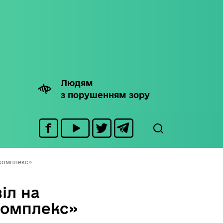
Людям
з порушенням зору
окомплекс»
іл на
комплекс»