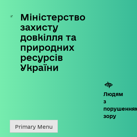
Міністерство
Skip
to
захисту
content
довкілля та
природних
ресурсів
України
Людям
з
порушення
зору
Primary Menu