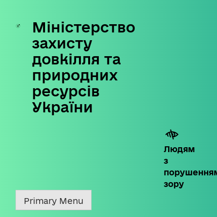
Міністерство
Skip
to
захисту
content
довкілля та
природних
ресурсів
України
Людям
з
порушення
зору
Primary Menu