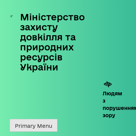
Міністерство
Skip
to
захисту
content
довкілля та
природних
ресурсів
України
Людям
з
порушення
зору
Primary Menu