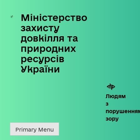
Міністерство
Skip
to
захисту
content
довкілля та
природних
ресурсів
України
Людям
з
порушення
зору
Primary Menu