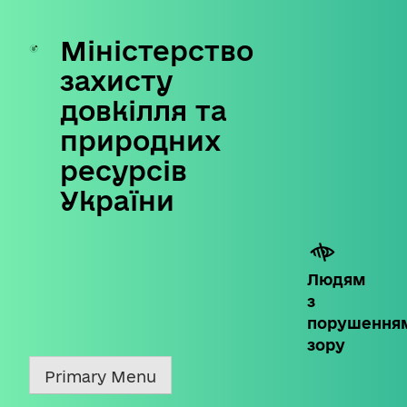
Міністерство
Skip
to
захисту
content
довкілля та
природних
ресурсів
України
Людям
з
порушення
зору
Primary Menu