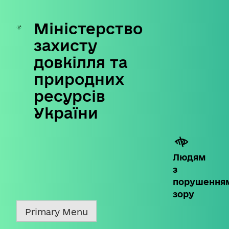
Міністерство
Skip
to
захисту
content
довкілля та
природних
ресурсів
України
Людям
з
порушення
зору
Primary Menu