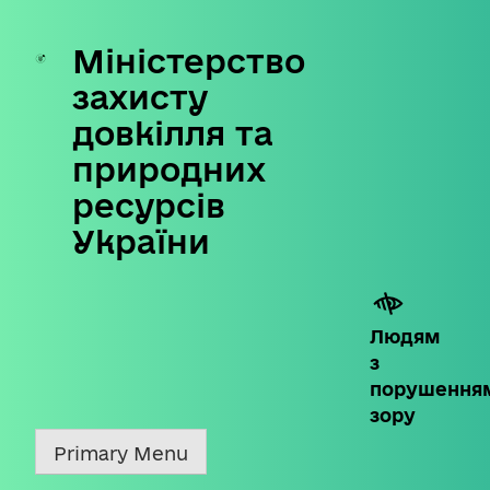
Міністерство
Skip
to
захисту
content
довкілля та
природних
ресурсів
України
Людям
з
порушення
зору
Primary Menu