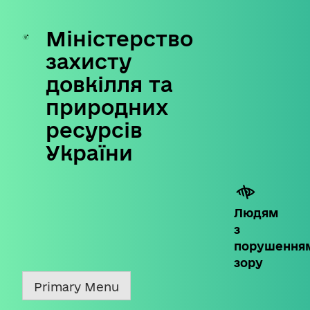
Міністерство
Skip
to
захисту
content
довкілля та
природних
ресурсів
України
Людям
з
порушення
зору
Primary Menu