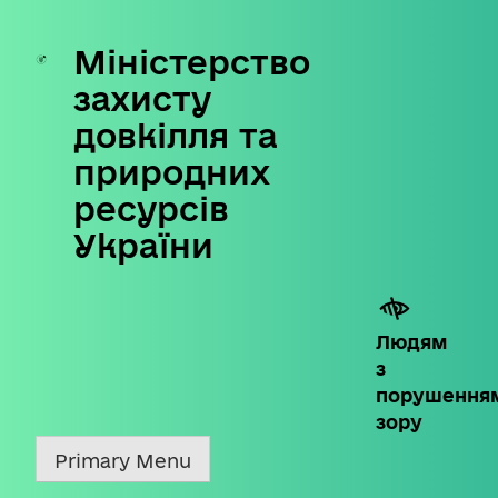
Міністерство
Skip
to
захисту
content
довкілля та
природних
ресурсів
України
Людям
з
порушення
зору
Primary Menu