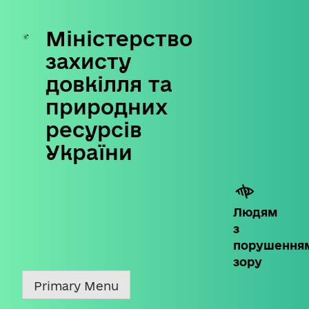
Міністерство
Skip
to
захисту
content
довкілля та
природних
ресурсів
України
Людям
з
порушення
зору
Primary Menu