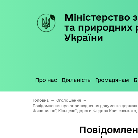
Міністерство з
Skip
to
та природних 
content
України
Про нас
Діяльність
Громадянам
Б
Головна
—
Оголошення
—
Повідомлення про оприлюднення документа державного
Живописної, Кільцевої дороги, Федора Кричевського,
Повідомлен