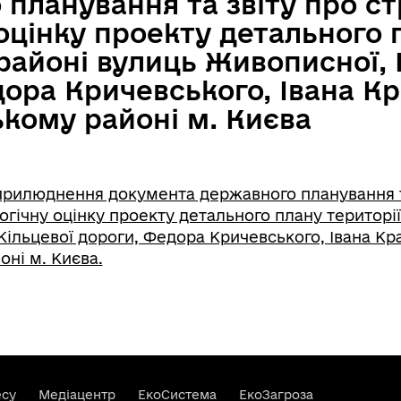
планування та звіту про ст
оцінку проекту детального 
 районі вулиць Живописної, 
ора Кричевського, Івана К
кому районі м. Києва
рилюднення документа державного планування т
огічну оцінку проекту детального плану території
Кільцевої дороги, Федора Кричевського, Івана Кр
ні м. Києва.
есу
Медіацентр
ЕкоСистема
ЕкоЗагроза