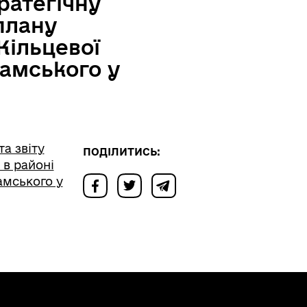
ратегічну
плану
Кільцевої
рамського у
а звіту
ПОДІЛИТИСЬ:
 в районі
амського у