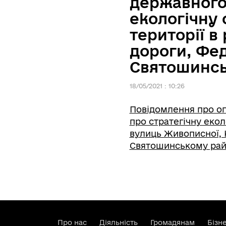
державного 
екологічну 
території в
дороги, Фед
Святошинсь
18/05/2021 : 10:26
Повідомлення про оп
про стратегічну екол
вулиць Живописної, 
Святошинському райо
Про нас
Діяльність
Громадянам
Бізн