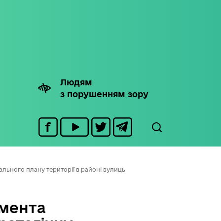
Людям
з порушенням зору
льного плану території в районі вулиць
мента