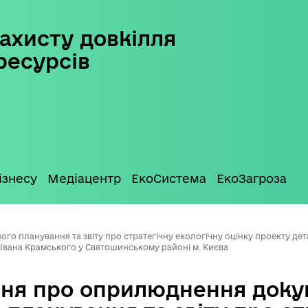
ахисту довкілля
ресурсів
ізнесу
Медіацентр
ЕкоСистема
ЕкоЗагроза
 планування та звіту про стратегічну екологічну оцінку проекту дета
 Івана Крамського у Святошинському районі м. Києва
ня про оприлюднення доку