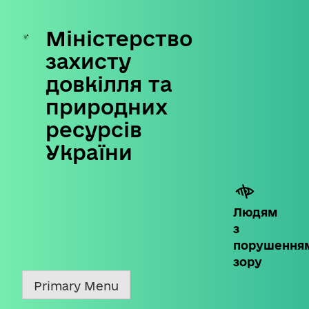
Міністерство
Skip
to
захисту
content
довкілля та
природних
ресурсів
України
Людям
з
порушення
зору
Primary Menu