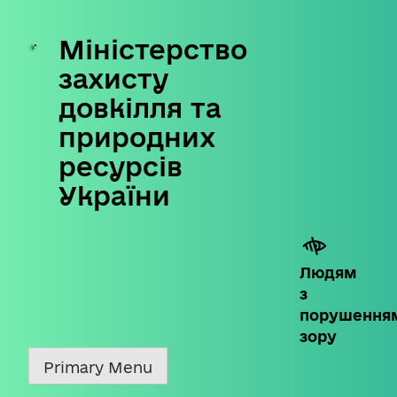
Міністерство
Skip
to
захисту
content
довкілля та
природних
ресурсів
України
Людям
з
порушення
зору
Primary Menu