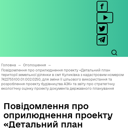
Головна
—
Оголошення
—
Повідомлення про оприлюднення проекту «Детальний план
території земельної ділянки в смт Куликівка з кадастровим номером
7422755100:01:002:0250, для зміни її цільового використання та
розроблення проекту будівництва АЗК» та звіту про стратегічну
екологічну оцінку проекту документа державного планування
Повідомлення про
оприлюднення проекту
«Детальний план