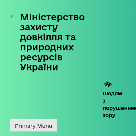
Міністерство
Skip
to
захисту
content
довкілля та
природних
ресурсів
України
Людям
з
порушення
зору
Primary Menu