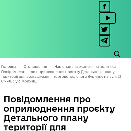
Головна
—
Оголошення
—
Національна екологічна політика
—
Повідомлення про оприлюднення проєкту Детального плану
території для розташування торгово-офісного будинку на вул. 22
Січня, 3 у с. Крихівці
Повідомлення про
оприлюднення проєкту
Детального плану
території для