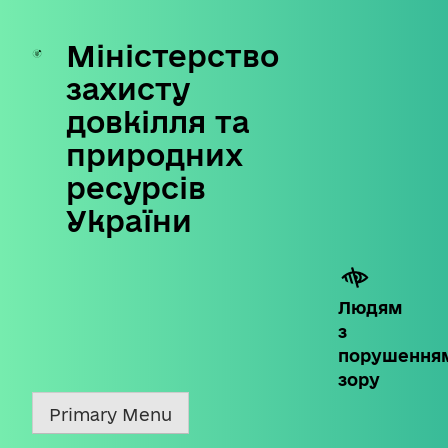
Міністерство
Skip
to
захисту
content
довкілля та
природних
ресурсів
України
Людям
з
порушення
зору
Primary Menu