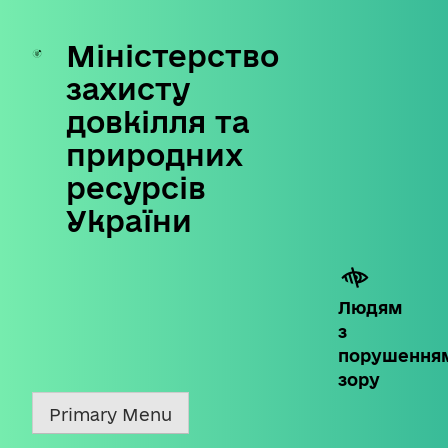
Міністерство
Skip
to
захисту
content
довкілля та
природних
ресурсів
України
Людям
з
порушення
зору
Primary Menu