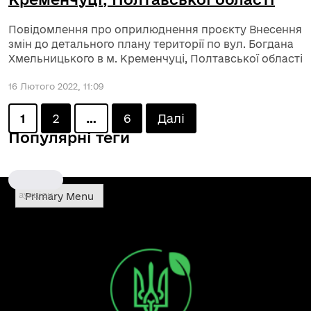
Повідомлення про оприлюднення проєкту Внесення
змін до детального плану території по вул. Богдана
Хмельницького в м. Кременчуці, Полтавської області
16 Лютого 2022, 11:09
Posts
1
2
…
6
Далі
Популярні теги
pagination
аукціон
Primary Menu