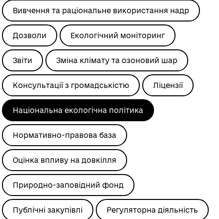
Вивчення та раціональне використання надр
Дозволи
Екологічний моніторинг
Звіти
Зміна клімату та озоновий шар
Консультації з громадськістю
Ліцензії
Національна екологічна політика
Нормативно-правова база
Оцінка впливу на довкілля
Природно-заповідний фонд
Публічні закупівлі
Регуляторна діяльність