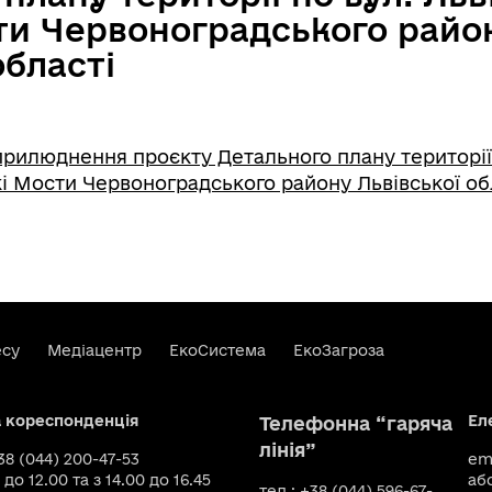
ти Червоноградського райо
області
рилюднення проєкту Детального плану території 
кі Мости Червоноградського району Львівської об
есу
Медіацентр
ЕкоСистема
ЕкоЗагроза
а кореспонденція
Ел
Телефонна “гаряча
лінія”
+38 (044) 200-47-53
ema
 до 12.00 та з 14.00 до 16.45
аб
тел.: +38 (044) 596-67-