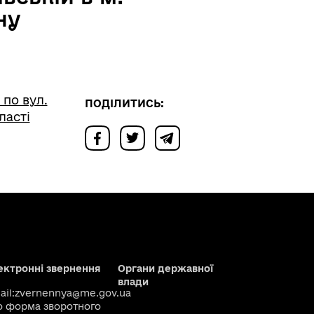
ну
по вул.
ПОДІЛИТИСЬ:
ласті
ектронні звернення
Органи державної
влади
il:
zvernennya@me.gov.ua
о
форма зворотного