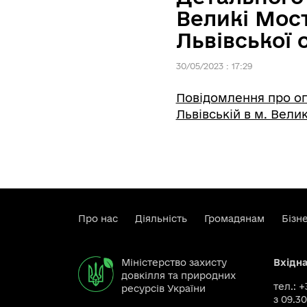
Великі Мос
Львівської 
30/05/2023 : 17:29
Повідомлення про оп
Львівській в м. Вели
Про нас
Діяльність
Громадянам
Бізн
Міністерство захисту
Вхідн
довкілля та природних
тел.: 
ресурсів України
з 09.30