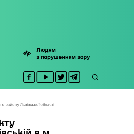
Людям
з порушенням зору
го району Львівської області
кту
вській в м.