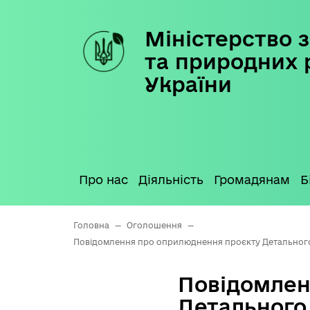
Міністерство з
Skip
to
та природних 
content
України
Про нас
Діяльність
Громадянам
Б
Головна
—
Оголошення
—
Повідомлення про оприлюднення проєкту Детального пл
Повідомлен
Детального 