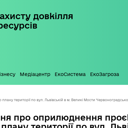
ахисту довкілля
ресурсів
ізнесу
Медіацентр
ЕкоСистема
ЕкоЗагроза
ану території по вул. Львівській в м. Великі Мости Червоноградсько
ня про оприлюднення проє
плану території по вул. Льві