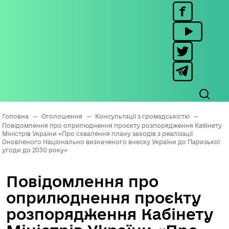
Головна
—
Оголошення
—
Консультації з громадськістю
—
Повідомлення про оприлюднення проєкту розпорядження Кабінету
Міністрів України «Про схвалення плану заходів з реалізації
Оновленого Національно визначеного внеску України до Паризької
угоди до 2030 року»
Повідомлення про
оприлюднення проєкту
розпорядження Кабінету