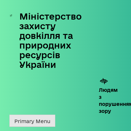
Міністерство
Skip
to
захисту
content
довкілля та
природних
ресурсів
України
Людям
з
порушення
зору
Primary Menu