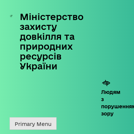
Міністерство
Skip
to
захисту
content
довкілля та
природних
ресурсів
України
Людям
з
порушення
зору
Primary Menu