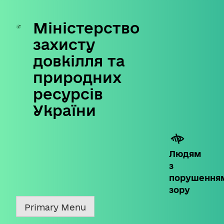
Міністерство
Skip
to
захисту
content
довкілля та
природних
ресурсів
України
Людям
з
порушення
зору
Primary Menu