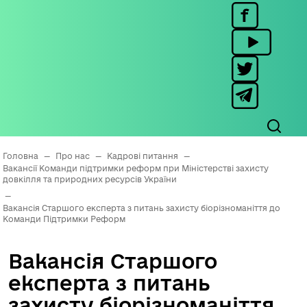
Головна
—
Про нас
—
Кадрові питання
—
Вакансії Команди підтримки реформ при Міністерстві захисту
довкілля та природних ресурсів України
—
Вакансія Старшого експерта з питань захисту біорізноманіття до
Команди Підтримки Реформ
Вакансія Старшого
експерта з питань
захисту біорізноманіття