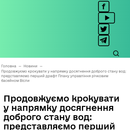
Головна
—
Новини
—
Продовжуємо крокувати у напрямку досягнення доброго стану вод:
представляємо перший драфт Плану управління річковим
басейном Вісли
Продовжуємо крокувати
у напрямку досягнення
доброго стану вод:
представляємо перший