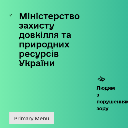
Міністерство
Skip
to
захисту
content
довкілля та
природних
ресурсів
України
Людям
з
порушення
зору
Primary Menu