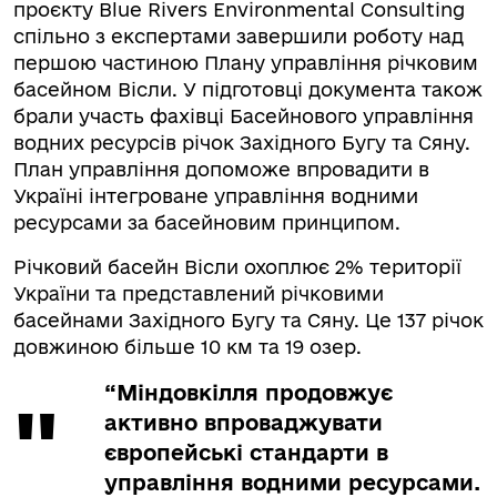
проєкту Blue Rivers Environmental Consulting
спільно з експертами завершили роботу над
першою частиною Плану управління річковим
басейном Вісли. У підготовці документа також
брали участь фахівці Басейнового управління
водних ресурсів річок Західного Бугу та Сяну.
План управління допоможе впровадити в
Україні інтегроване управління водними
ресурсами за басейновим принципом.
Річковий басейн Вісли охоплює 2% території
України та представлений річковими
басейнами Західного Бугу та Сяну. Це 137 річок
довжиною більше 10 км та 19 озер.
“Міндовкілля продовжує
активно впроваджувати
європейські стандарти в
управління водними ресурсами.