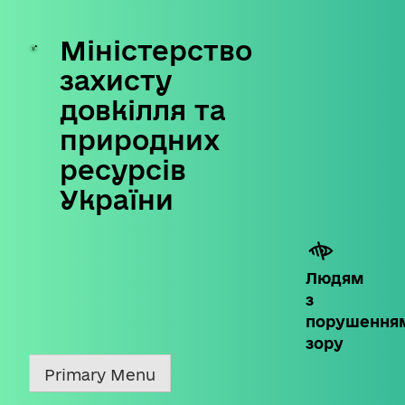
Міністерство
Skip
to
захисту
content
довкілля та
природних
ресурсів
України
Людям
з
порушення
зору
Primary Menu