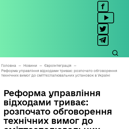
Головна
—
Новини
—
Євроінтеграція
—
Реформа управління відходами триває: розпочато обговорення
технічних вимог до сміттєспалювальних установок в Україні
Реформа управління
відходами триває:
розпочато обговорення
технічних вимог до