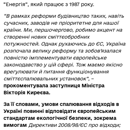
“Енергія”, який працює з 1987 року.
“В рамках реформи будівництво таких, навіть
сучасних, заводів не пріоритетне для нашої
країни. Ми, першочергово, робимо акцент на
створенні нових сміттєобробних
потужностей. Однак рухаючись до ЄС, Україна
розпочала велику реформу та зобов’язалася
повністю імплементувати європейське
законодавство у цій сфері. Тож маємо якісно
врегулювати й питання функціонування
сміттєспалювальних установок”,
–
прокоментувала заступниця Міністра
Вікторія Киреєва.
За її словами, умови спалювання відходів в
Україні повинні відповідати європейським
стандартам екологічної безпеки, зокрема
вимогам
Директиви 2008/98/ЄС про відходи;