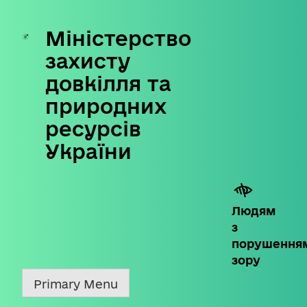
Міністерство
Skip
to
захисту
content
довкілля та
природних
ресурсів
України
Людям
з
порушення
зору
Primary Menu