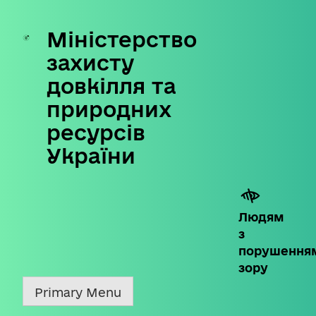
Міністерство
Skip
to
захисту
content
довкілля та
природних
ресурсів
України
Людям
з
порушення
зору
Primary Menu