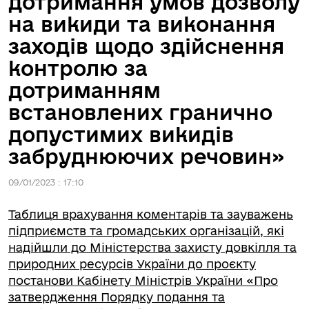
дотримання умов дозволу
на викиди та виконання
заходів щодо здійснення
контролю за
дотриманням
встановлених гранично
допустимих викидів
забруднюючих речовин»
09/01/2023 : 17:10
Таблиця врахування коментарів та зауважень
підприємств та громадських організацій, які
надійшли до Міністерства захисту довкілля та
природних ресурсів України до проєкту
постанови Кабінету Міністрів України «Про
затвердження Порядку подання та