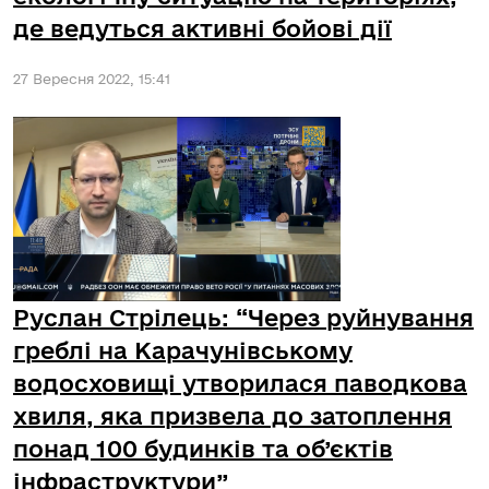
де ведуться активні бойові дії
27 Вересня 2022, 15:41
Руслан Стрілець: “Через руйнування
греблі на Карачунівському
водосховищі утворилася паводкова
хвиля, яка призвела до затоплення
понад 100 будинків та об’єктів
інфраструктури”