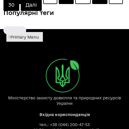
Posts
30
Далі
Популярні теги
pagination
аукціон
Primary Menu
Міністерство захисту довкілля та природних ресурсів
України
Вхідна кореспонденція
тел.: +38 (044) 200-47-53