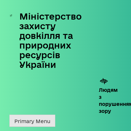
Міністерство
Skip
to
захисту
content
довкілля та
природних
ресурсів
України
Людям
з
порушення
зору
Primary Menu