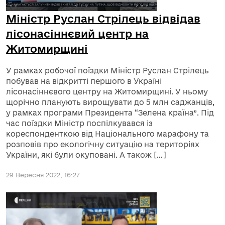
Міністр Руслан Стрілець відвідав
лісонасіннєвий центр на
Житомирщині
У рамках робочої поїздки Міністр Руслан Стрілець
побував на відкритті першого в Україні
лісонасіннєвого центру на Житомирщині. У ньому
щорічно планують вирощувати до 5 млн саджанців,
у рамках програми Президента “Зелена країна”. Під
час поїздки Міністр поспілкувався із
кореспонденткою від Національного марафону та
розповів про екологічну ситуацію на територіях
України, які були окуповані. А також […]
29 Вересня 2022, 16:27