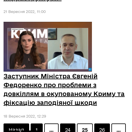
21 Вересня 2022, 11:00
Заступник Міністра Євгеній
Федоренко про проблеми з
довкіллям в окупованому Криму та
фіксацію заподіяної шкоди
18 Вересня 2022, 12:29
Назад
1
…
24
25
26
…