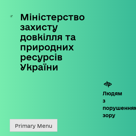
Міністерство
Skip
to
захисту
content
довкілля та
природних
ресурсів
України
Людям
з
порушення
зору
Primary Menu