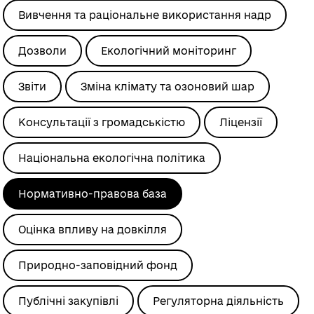
Вивчення та раціональне використання надр
Дозволи
Екологічний моніторинг
Звіти
Зміна клімату та озоновий шар
Консультації з громадськістю
Ліцензії
Національна екологічна політика
Нормативно-правова база
Оцінка впливу на довкілля
Природно-заповідний фонд
Публічні закупівлі
Регуляторна діяльність